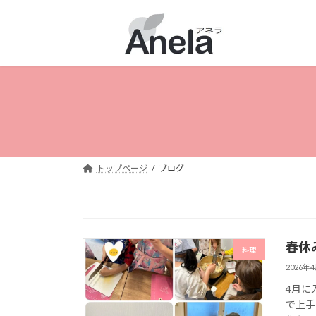
コ
ナ
ン
ビ
テ
ゲ
ン
ー
ツ
シ
へ
ョ
ス
ン
キ
に
ッ
移
プ
動
トップページ
ブログ
春休
料理
2026年
4月に
で上手