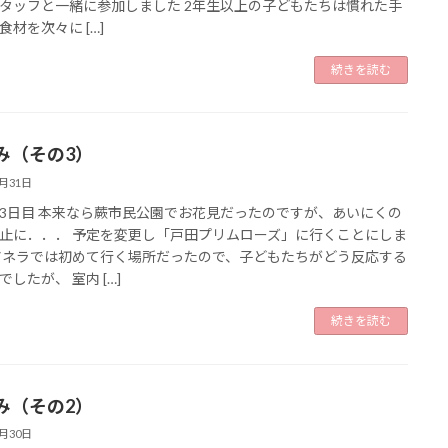
タッフと一緒に参加しました 2年生以上の子どもたちは慣れた手
食材を次々に […]
続きを読む
み（その3）
3月31日
3日目 本来なら蕨市民公園でお花見だったのですが、あいにくの
止に．．． 予定を変更し「戸田プリムローズ」に行くことにしま
アネラでは初めて行く場所だったので、子どもたちがどう反応する
でしたが、 室内 […]
続きを読む
み（その2）
3月30日