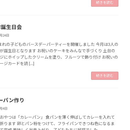
続きを読む
お誕生日会
2月24日
まれの子どものバースデーパーティーを開催しました 今月は3人の
が誕生日となります お祝いのケーキをみんなで手づくり 土台の
ジにホイップしたクリームを塗り、フルーツで飾り付け お祝いの
ージカードを読 […]
続きを読む
ーパン作り
2月4日
おやつは「カレーパン」 食パンを薄く伸ばしてカレーを入れて
折ります 卵とパン粉をつけて、フライパンできつね色になるま
て完成 美味しく出来上がり、子どもたちに好評でした