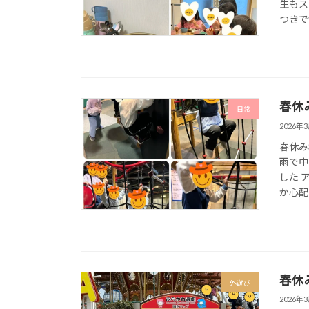
生もス
つきで
春休
日常
2026年
春休み
雨で中
した 
か心配
春休
外遊び
2026年