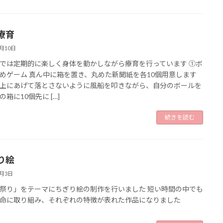
療育
3月10日
では定期的に楽しく身体を動かしながら療育を行っています ➀ボ
めゲーム 真ん中に箱を置き、丸めた新聞紙を各10個用意します
上にあげて落とさないように風船を叩きながら、自分のボールを
箱に10個先に […]
続きを読む
り絵
3月3日
祭り」をテーマにちぎり絵の制作を行いました 短い時間の中でも
命に取り組み、それぞれの特徴が表れた作品になりました