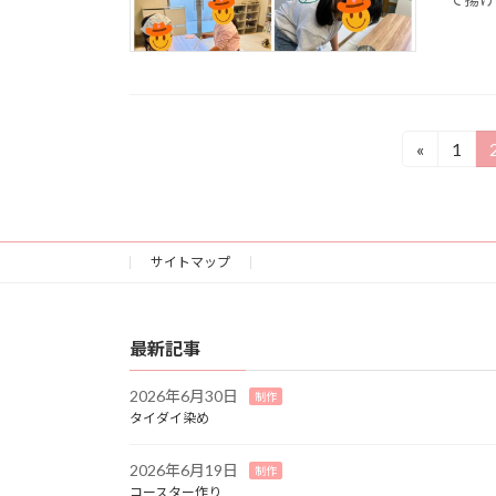
投
«
1
固
定
稿
ペ
ナ
ー
ジ
サイトマップ
ビ
ゲ
最新記事
ー
2026年6月30日
制作
シ
タイダイ染め
ョ
2026年6月19日
制作
コースター作り