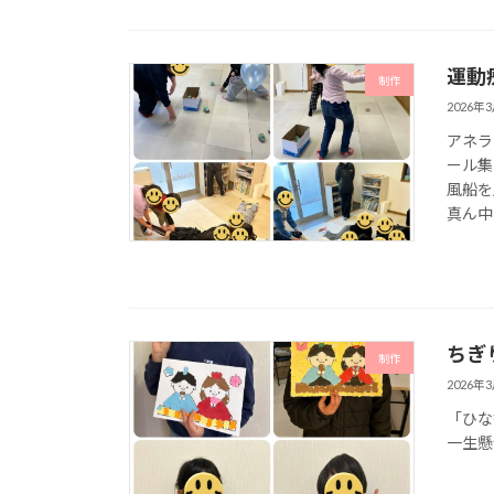
運動
制作
2026年
アネラ
ール集
風船を
真ん中の
ちぎ
制作
2026年
「ひな
一生懸