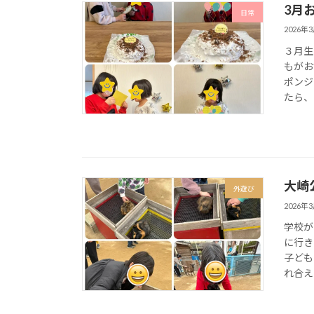
3月
日常
2026年
３月生
もがお
ポンジ
たら、
大崎
外遊び
2026年
学校が
に行き
子ども
れ合え