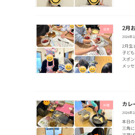
2月
日常
2026年
2月生
子ども
スポン
メッセ
カレ
料理
2026年
本日の
三角に
で揚げ