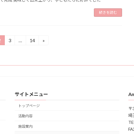
続きを読む
2
3
…
14
»
固
固
固
定
定
定
ペ
ペ
ペ
ー
ー
ー
ジ
ジ
ジ
サイトメニュー
An
トップページ
〒3
埼
活動内容
TE
施設案内
FA