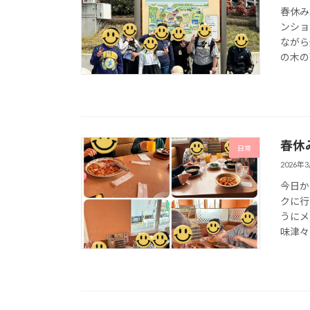
春休み
ンショ
ながら
の木の
春休
日常
2026年
今日か
クに行
うにメ
味津々