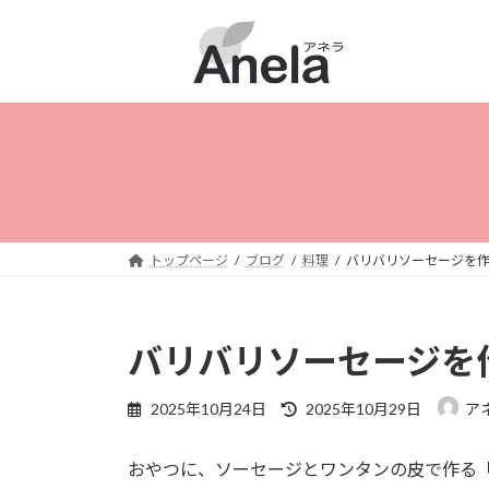
コ
ナ
ン
ビ
テ
ゲ
ン
ー
ツ
シ
へ
ョ
ス
ン
キ
に
ッ
移
プ
動
トップページ
ブログ
料理
バリバリソーセージを
バリバリソーセージを
最
2025年10月24日
2025年10月29日
ア
終
更
おやつに、ソーセージとワンタンの皮で作る
新