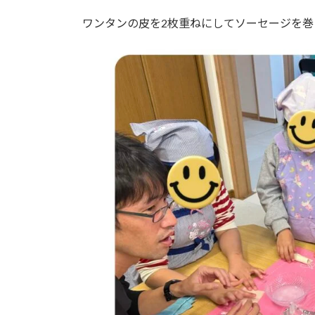
日
時
ワンタンの皮を2枚重ねにしてソーセージを巻
: