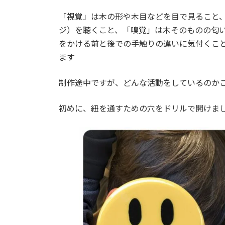
日
時
「視覚」は木の形や木目などを目で見ること
:
ジ）を聴くこと、「嗅覚」は木そのものの匂
をかける前と後での手触りの違いに気付くこ
ます
制作途中ですが、どんな活動をしているのか
初めに、紐を通すための穴をドリルで開けま