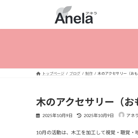
コ
ナ
ン
ビ
テ
ゲ
ン
ー
ツ
シ
へ
ョ
ス
ン
キ
に
ッ
移
プ
動
トップページ
ブログ
制作
木のアクセサリー（お
木のアクセサリー（お
最
2025年10月9日
2025年10月9日
アネ
終
更
10月の活動は、木工を加工して視覚・聴覚・
新