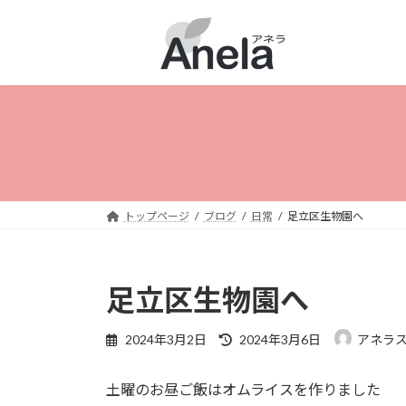
コ
ナ
ン
ビ
テ
ゲ
ン
ー
ツ
シ
へ
ョ
ス
ン
キ
に
ッ
移
プ
動
トップページ
ブログ
日常
足立区生物園へ
足立区生物園へ
最
2024年3月2日
2024年3月6日
アネラ
終
更
土曜のお昼ご飯はオムライスを作りました
新