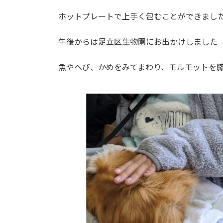
日
時
ホットプレートで上手く包むことができましたよ!
:
午後からは足立区生物園にお出かけしました
魚やへび、かめをみてまわり、モルモットを